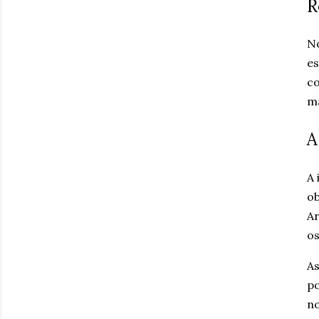
R
No
es
co
ma
A
A 
ob
Ar
os
As
po
no