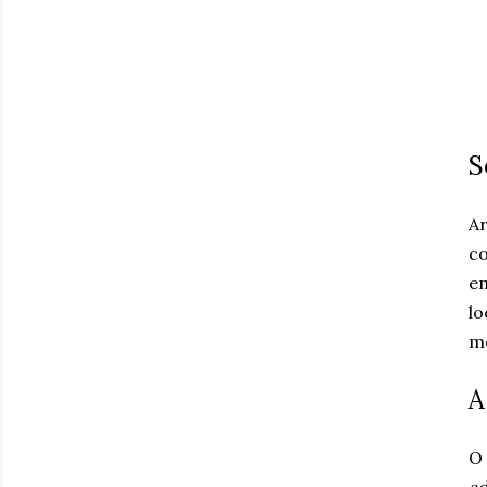
S
A
co
em
lo
m
A
O 