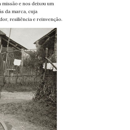
cia mais prazerosa da última
 missão e nos deixou um
ás da marca
, cuja
or, resiliência e reinvenção.