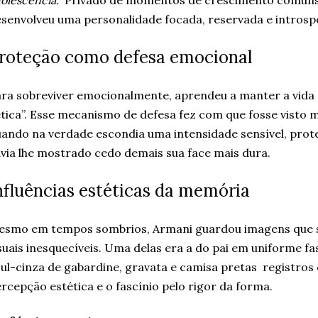
olescência.”
Privado de momentos de crescimento comuns 
senvolveu uma personalidade focada, reservada e introspe
roteção como defesa emocional
ra sobreviver emocionalmente, aprendeu a manter a vida “
tica”. Esse mecanismo de defesa fez com que fosse visto m
ando na verdade escondia uma intensidade sensível, pro
via lhe mostrado cedo demais sua face mais dura.
nfluências estéticas da memória
esmo em tempos sombrios, Armani guardou imagens que s
suais inesquecíveis. Uma delas era a do pai em uniforme fa
ul-cinza de gabardine, gravata e camisa pretas registro
rcepção estética e o fascínio pelo rigor da forma.