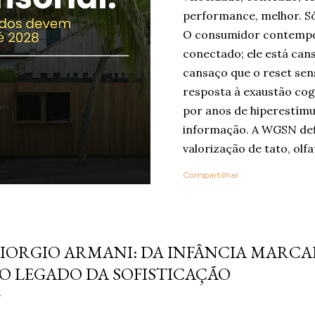
performance, melhor. Só
O consumidor contempo
conectado; ele está can
cansaço que o reset sen
resposta à exaustão cog
por anos de hiperestímu
informação. A WGSN def
valorização de tato, olfa
como ferramentas de be
Compartilhar
Embora o nome “reset se
popularizado agora, a ló
em outros grandes relat
tembro 05, 2025
Life Trends 2025 , desc
IORGIO ARMANI: DA INFÂNCIA MARCA
Rewilding , segundo o q
O LEGADO DA SOFISTICAÇÃO
profundidade, autenticid
experiências. Na pesqui