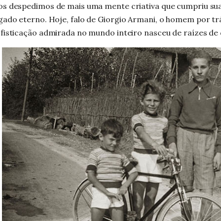
atribuíram sua experiên
s despedimos de mais uma mente criativa que cumpriu sua
se...
gado eterno. Hoje, falo de
Giorgio Armani, o homem por tr
fisticação admirada no mundo inteiro nasceu de raízes de d