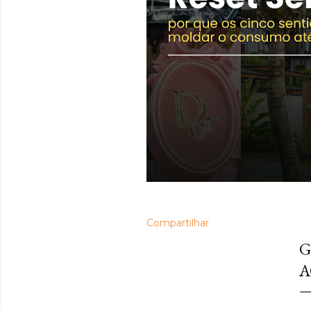
Compartilhar
se
G
A