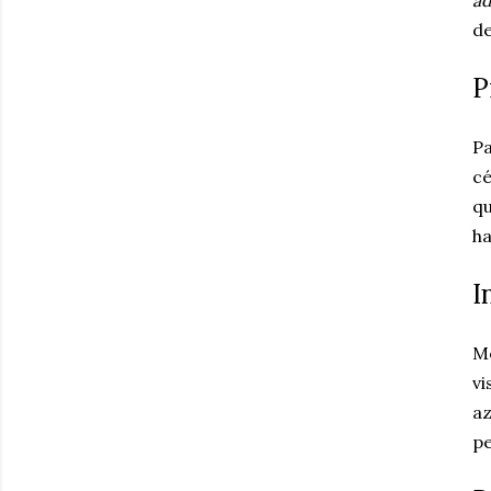
ad
de
P
Pa
cé
qu
ha
I
M
vi
az
pe