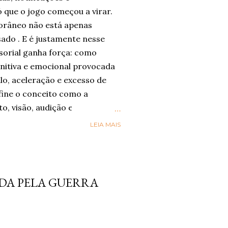
 que o jogo começou a virar.
râneo não está apenas
sado . E é justamente nesse
sorial ganha força: como
nitiva e emocional provocada
lo, aceleração e excesso de
ine o conceito como a
to, visão, audição e paladar
m-estar, presença e conexão .
LEIA MAIS
nsorial” esteja sendo
gica por trás dele já aparece
órios globais. A Accenture , em
reve o movimento de Social
DA PELA GUERRA
ual as pessoas buscam mais
ade e riqueza sensorial nas
sa da consultoria, 42%