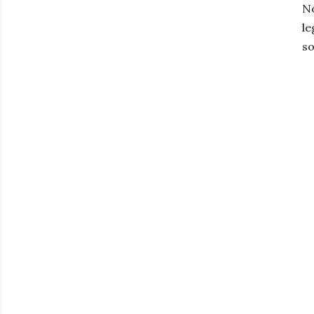
No
le
so