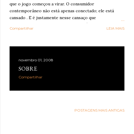
que o jogo começou a virar. O consumidor
contemporâneo não está apenas conectado; ele está
cansado . E é justamente nesse cansaço que o reset
sensorial ganha força: como resposta à exaustão
Compartilhar
LEIA MAIS
cognitiva e emocional provocada por anos de
hiperestímulo, aceleração e excesso de informação. A
WGSN define o conceito como a valorização de tato,
olfato, visão, audição e paladar como ferramentas de
bem-estar, presença e conexão . Embora o nome “reset
novembro 01, 2008
sensorial” esteja sendo popularizado agora, a lógica por
SOBRE
trás dele já aparece em outros grandes relatórios
Compartilhar
globais. A Accenture , em Life Trends 2025 , descreve o
movimento de Social Rewilding , segundo o qual as
pessoas buscam mais profundidade, autenticidade e
riqueza sensorial nas experiências. Na pesquisa da
consultoria, 42% atribuíram sua experiência mais
POSTAGENS MAIS ANTIGAS
prazerosa da última se...