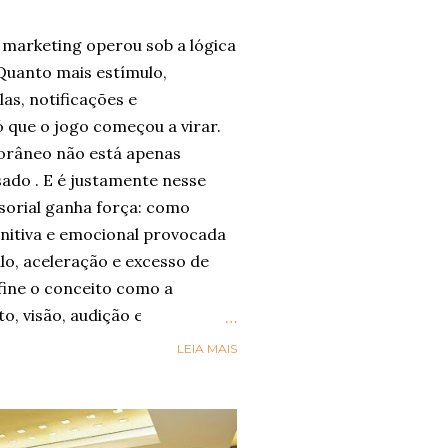
marketing operou sob a lógica
Quanto mais estímulo,
las, notificações e
 que o jogo começou a virar.
râneo não está apenas
sado . E é justamente nesse
sorial ganha força: como
nitiva e emocional provocada
lo, aceleração e excesso de
ine o conceito como a
to, visão, audição e paladar
m-estar, presença e conexão .
LEIA MAIS
nsorial” esteja sendo
gica por trás dele já aparece
órios globais. A Accenture , em