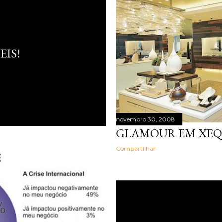
Life Trends 2025 , desc
Rewilding , segundo o q
profundidade, autenticid
experiências. Na pesqui
EIS!
atribuíram sua experiên
se...
novembro 30, 2008
GLAMOUR EM XEQ
Compartilhar