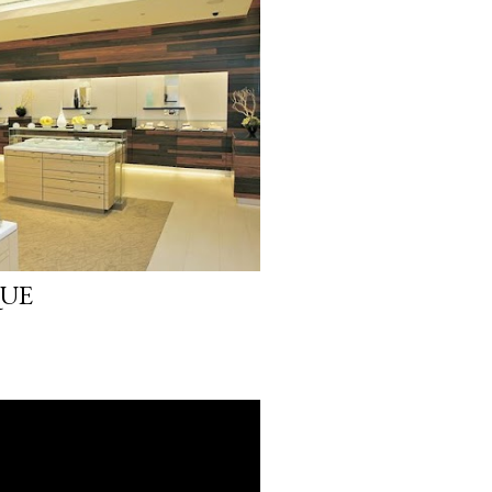
reve o movimento de Social
ual as pessoas buscam mais
ade e riqueza sensorial nas
sa da consultoria, 42%
cia mais prazerosa da última
UE