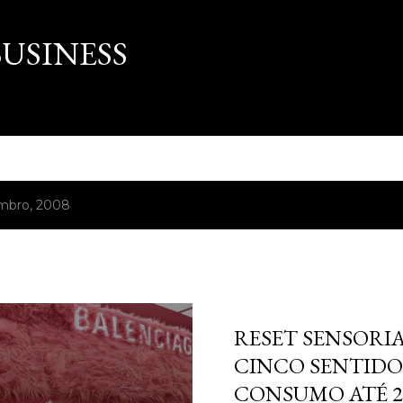
Pular para o conteúdo principal
USINESS
mbro, 2008
março 16, 2026
RESET SENSORIA
CINCO SENTIDO
CONSUMO ATÉ 2