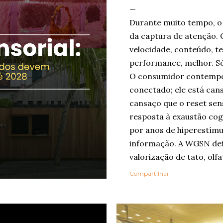
Durante muito tempo, o 
da captura de atenção. 
velocidade, conteúdo, te
performance, melhor. Só
O consumidor contempo
conectado; ele está can
cansaço que o reset sen
resposta à exaustão cog
por anos de hiperestímu
informação. A WGSN def
valorização de tato, olfa
como ferramentas de be
Compartilhar
Embora o nome “reset se
popularizado agora, a ló
em outros grandes relat