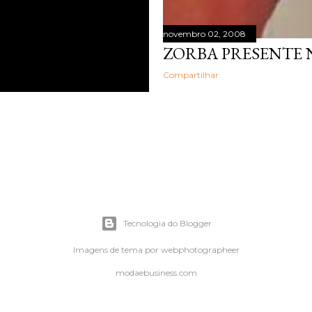
novembro 02, 2008
ZORBA PRESENTE
Compartilhar
Tecnologia do Blogger
Imagens de tema por
webphotographeer
modaebusiness.com