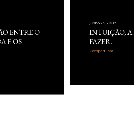
Life Trends 2025 , desc
Rewilding , segundo o q
profundidade, autenticid
junho 23, 2008
experiências. Na pesqui
ÇÃO ENTRE O
INTUIÇÃO, A
atribuíram sua experiên
A E OS
FAZER.
se...
Compartilhar