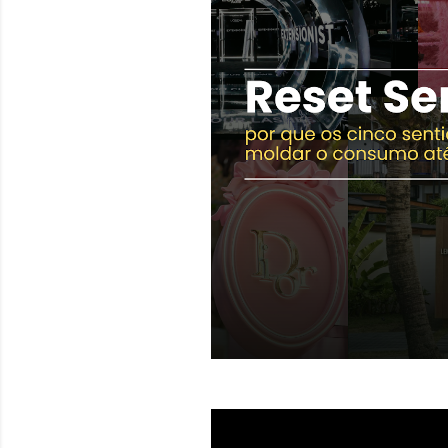
e
n
s