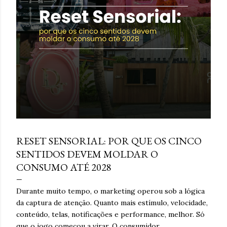
e
n
s
março 16, 2026
RESET SENSORIAL: POR QUE OS CINCO
SENTIDOS DEVEM MOLDAR O
CONSUMO ATÉ 2028
Durante muito tempo, o marketing operou sob a lógica
da captura de atenção. Quanto mais estímulo, velocidade,
conteúdo, telas, notificações e performance, melhor. Só
que o jogo começou a virar. O consumidor