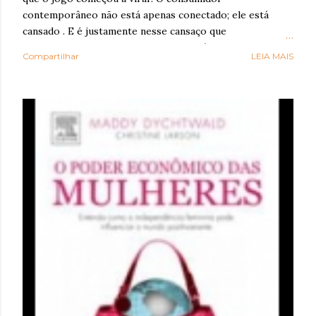
contemporâneo não está apenas conectado; ele está
cansado . E é justamente nesse cansaço que o reset
sensorial ganha força: como resposta à exaustão
Compartilhar
LEIA MAIS
cognitiva e emocional provocada por anos de
hiperestímulo, aceleração e excesso de informação. A
WGSN define o conceito como a valorização de tato,
olfato, visão, audição e paladar como ferramentas de
bem-estar, presença e conexão . Embora o nome “reset
sensorial” esteja sendo popularizado agora, a lógica por
trás dele já aparece em outros grandes relatórios
globais. A Accenture , em Life Trends 2025 , descreve o
movimento de Social Rewilding , segundo o qual as
pessoas buscam mais profundidade, autenticidade e
riqueza sensorial nas experiências. Na pesquisa da
consultoria, 42% atribuíram sua experiência mais
prazerosa da última se...