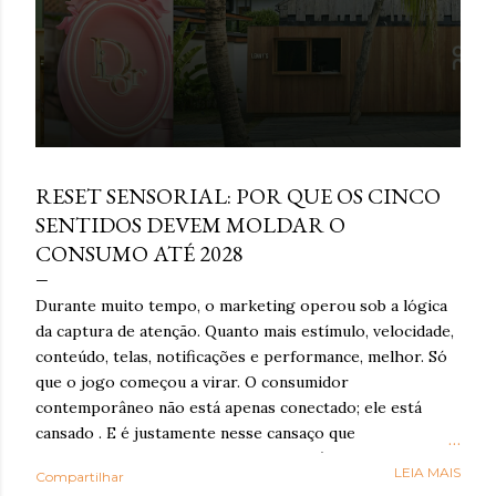
março 16, 2026
RESET SENSORIAL: POR QUE OS CINCO
SENTIDOS DEVEM MOLDAR O
CONSUMO ATÉ 2028
Durante muito tempo, o marketing operou sob a lógica
da captura de atenção. Quanto mais estímulo, velocidade,
conteúdo, telas, notificações e performance, melhor. Só
que o jogo começou a virar. O consumidor
contemporâneo não está apenas conectado; ele está
cansado . E é justamente nesse cansaço que o reset
sensorial ganha força: como resposta à exaustão
LEIA MAIS
Compartilhar
cognitiva e emocional provocada por anos de