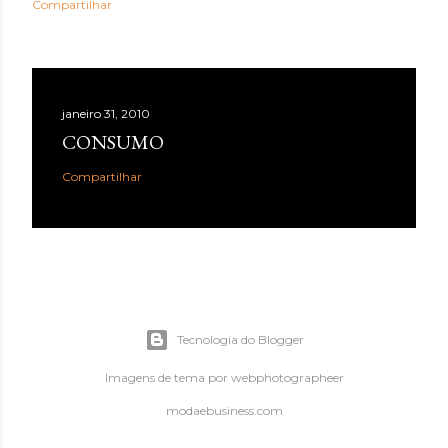
Compartilhar
janeiro 31, 2010
CONSUMO
Compartilhar
Tecnologia do Blogger
Imagens de tema por
webphotographeer
modaebusiness.com