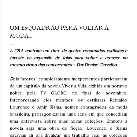
hiperestímulo, aceleração e excesso de informação. A
WGSN define o conceito como a valorização de tato,
fevereiro 19, 2010
olfato, visão, audição e paladar como ferramentas de
bem-estar, presença e conexão . Embora o nome “reset
UM ESQUADRÃO PARA VOLTAR À
sensorial” esteja sendo popularizado agora, a lógica por
MODA...
trás dele já aparece em outros grandes relatórios
globais. A Accenture , em Life Trends 2025 , descreve o
A C&A contrata um time de quatro renomados estilistas e
movimento de Social Rewilding , segundo o qual as
investe na expansão de lojas para voltar a crescer no
pessoas buscam mais profundidade, autenticidade e
mesmo ritmo das concorrentes – Por Denise Carvalho
riqueza sensorial nas experiências. Na pesquisa da
consultoria, 42% atribuíram sua experiência mais
D
ois “atores” completamente inexperientes participaram
prazerosa da última se...
de um capítulo da novela Viver a Vida, exibida em horário
nobre pela TV GLOBO, no final de novembro.
Interpretando eles mesmos, os estilistas Reinaldo
Lourenço e Amir Slama, nomes consagrados da moda
brasileira, protagonizaram uma cena em que concediam
uma entrevista sobre suas novas coleções. Embora a
novela seja uma obra de ficção. Lourenço e Slama
estavam ali pra divulgar um trabalho real: as coleções