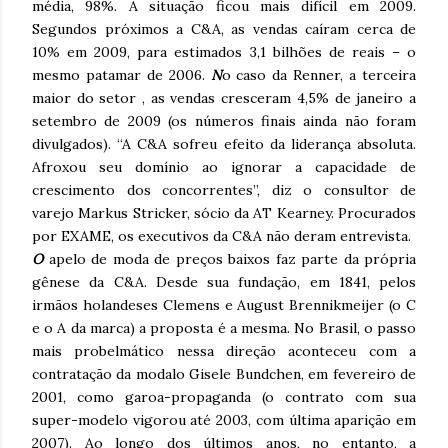
média, 98%. A situação ficou mais difícil em 2009.
Segundos próximos a C&A, as vendas caíram cerca de
10% em 2009, para estimados 3,1 bilhões de reais – o
mesmo patamar de 2006.
N
o caso da Renner, a terceira
maior do setor , as vendas cresceram 4,5% de janeiro a
setembro de 2009 (os números finais ainda não foram
divulgados). “A C&A sofreu efeito da liderança absoluta.
Afroxou seu domínio ao ignorar a capacidade de
crescimento dos concorrentes”, diz o consultor de
varejo Markus Stricker, sócio da AT Kearney. Procurados
por EXAME, os executivos da C&A não deram entrevista.
O
apelo de moda de preços baixos faz parte da própria
gênese da C&A. Desde sua fundação, em 1841, pelos
irmãos holandeses Clemens e August Brennikmeijer (o C
e o A da marca) a proposta é a mesma. No Brasil, o passo
mais probelmático nessa direção aconteceu com a
contratação da modalo Gisele Bundchen, em fevereiro de
2001, como garoa-propaganda (o contrato com sua
super-modelo vigorou até 2003, com última aparição em
2007). Ao longo dos últimos anos, no entanto, a