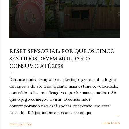
março 16, 2026
RESET SENSORIAL: POR QUE OS CINCO
SENTIDOS DEVEM MOLDAR O
CONSUMO ATÉ 2028
Durante muito tempo, o marketing operou sob a lógica
da captura de atenção. Quanto mais estímulo, velocidade,
conteúdo, telas, notificações e performance, melhor. Só
que o jogo começou a virar. O consumidor
contemporâneo não está apenas conectado; ele está
cansado . E é justamente nesse cansaço que o reset
sensorial ganha força: como resposta à exaustão
LEIA MAIS
Compartilhar
cognitiva e emocional provocada por anos de