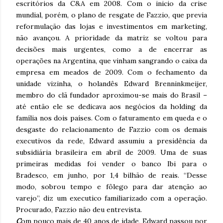
escritórios da C&A em 2008. Com o inicio da crise
mundial, porém, o plano de resgate de Fazzio, que previa
reformulação das lojas e investimentos em marketing,
não avançou. A prioridade da matriz se voltou para
decisões mais urgentes, como a de encerrar as
operações na Argentina, que vinham sangrando o caixa da
empresa em meados de 2009. Com o fechamento da
unidade vizinha, o holandês Edward Brenninkmeijer,
membro do clã fundador aproximou-se mais do Brasil –
até então ele se dedicava aos negócios da holding da
família nos dois países. Com o faturamento em queda e o
desgaste do relacionamento de Fazzio com os demais
executivos da rede, Edward assumiu a presidência da
subsidiária brasileira em abril de 2009. Uma de suas
primeiras medidas foi vender o banco Ibi para o
Bradesco, em junho, por 1,4 bilhão de reais. “Desse
modo, sobrou tempo e fôlego para dar atenção ao
varejo”, diz um executico familiarizado com a operação.
Procurado, Fazzio não deu entrevista.
C
om pouco mais de 40 anos de idade, Edward passou por