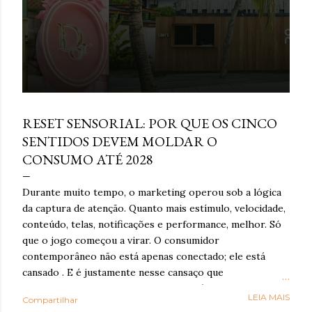
março 16, 2026
RESET SENSORIAL: POR QUE OS CINCO
SENTIDOS DEVEM MOLDAR O
CONSUMO ATÉ 2028
Durante muito tempo, o marketing operou sob a lógica
da captura de atenção. Quanto mais estímulo, velocidade,
conteúdo, telas, notificações e performance, melhor. Só
que o jogo começou a virar. O consumidor
contemporâneo não está apenas conectado; ele está
cansado . E é justamente nesse cansaço que o reset
sensorial ganha força: como resposta à exaustão
LEIA MAIS
Compartilhar
cognitiva e emocional provocada por anos de