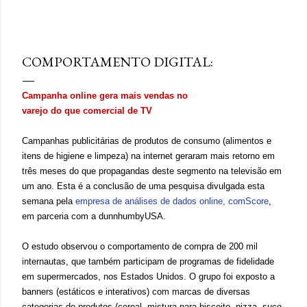
hiperestímulo, aceleração e excesso de informação. A
WGSN define o conceito como a valorização de tato,
agosto 23, 2009
olfato, visão, audição e paladar como ferramentas de
bem-estar, presença e conexão . Embora o nome “reset
COMPORTAMENTO DIGITAL:
sensorial” esteja sendo popularizado agora, a lógica por
trás dele já aparece em outros grandes relatórios
Campanha online gera mais vendas no 
globais. A Accenture , em Life Trends 2025 , descreve o
varejo do que comercial de TV
movimento de Social Rewilding , segundo o qual as
pessoas buscam mais profundidade, autenticidade e
Campanhas publicitárias de produtos de consumo (alimentos e
riqueza sensorial nas experiências. Na pesquisa da
itens de higiene e limpeza) na internet geraram mais retorno em
consultoria, 42% atribuíram sua experiência mais
três meses do que propagandas deste segmento na televisão em
prazerosa da última se...
um ano. Esta é a conclusão de uma pesquisa divulgada esta
semana pela
empresa de análises de dados online, comScore
,
em parceria com a dunnhumbyUSA.
O estudo observou o comportamento de compra de 200 mil
internautas, que também participam de programas de fidelidade
em supermercados, nos Estados Unidos. O grupo foi exposto a
banners (estáticos e interativos) com marcas de diversas
categorias de produtos (cereal, mistura para biscoito, pizza, suco,