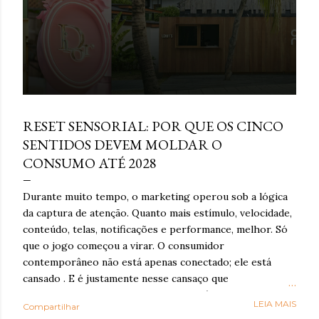
março 16, 2026
RESET SENSORIAL: POR QUE OS CINCO
SENTIDOS DEVEM MOLDAR O
CONSUMO ATÉ 2028
Durante muito tempo, o marketing operou sob a lógica
da captura de atenção. Quanto mais estímulo, velocidade,
conteúdo, telas, notificações e performance, melhor. Só
que o jogo começou a virar. O consumidor
contemporâneo não está apenas conectado; ele está
cansado . E é justamente nesse cansaço que o reset
sensorial ganha força: como resposta à exaustão
LEIA MAIS
Compartilhar
cognitiva e emocional provocada por anos de