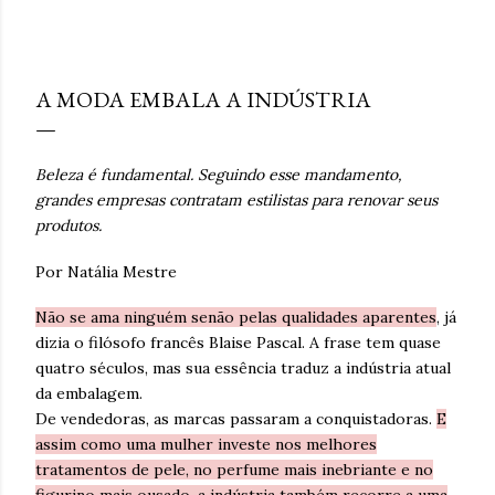
hiperestímulo, aceleração e excesso de informação. A
WGSN define o conceito como a valorização de tato,
setembro 27, 2010
olfato, visão, audição e paladar como ferramentas de
bem-estar, presença e conexão . Embora o nome “reset
A MODA EMBALA A INDÚSTRIA
sensorial” esteja sendo popularizado agora, a lógica por
trás dele já aparece em outros grandes relatórios
globais. A Accenture , em Life Trends 2025 , descreve o
Beleza é fundamental. Seguindo esse mandamento,
movimento de Social Rewilding , segundo o qual as
grandes empresas contratam estilistas para renovar seus
pessoas buscam mais profundidade, autenticidade e
produtos.
riqueza sensorial nas experiências. Na pesquisa da
consultoria, 42% atribuíram sua experiência mais
Por Natália Mestre
prazerosa da última se...
Não se ama ninguém senão pelas qualidades aparentes
, já
dizia o filósofo francês Blaise Pascal. A frase tem quase
quatro séculos, mas sua essência traduz a indústria atual
da embalagem.
De vendedoras, as marcas passaram a conquistadoras.
E
assim como uma mulher investe nos melhores
tratamentos de pele, no perfume mais inebriante e no