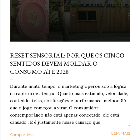
março 16, 2026
RESET SENSORIAL: POR QUE OS CINCO
SENTIDOS DEVEM MOLDAR O
CONSUMO ATÉ 2028
Durante muito tempo, o marketing operou sob a lógica
da captura de atenção. Quanto mais estímulo, velocidade,
conteúdo, telas, notificações e performance, melhor. Só
que o jogo começou a virar. O consumidor
contemporâneo não está apenas conectado; ele está
cansado . E é justamente nesse cansaço que o reset
sensorial ganha força: como resposta à exaustão
LEIA MAIS
Compartilhar
cognitiva e emocional provocada por anos de