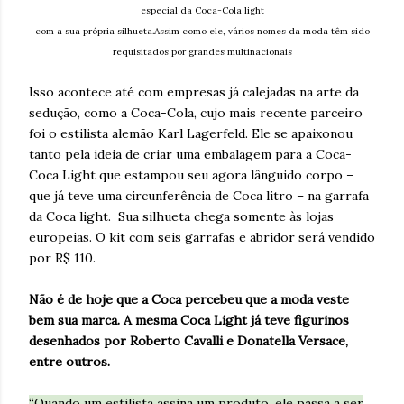
especial da Coca-Cola light
com a sua própria silhueta.Assim como ele, vários nomes da moda têm sido
requisitados por grandes multinacionais
Isso acontece até com empresas já calejadas na arte da
sedução, como a Coca-Cola, cujo mais recente parceiro
foi o estilista alemão Karl Lagerfeld. Ele se apaixonou
tanto pela ideia de criar uma embalagem para a Coca-
Coca Light que estampou seu agora lânguido corpo –
que já teve uma circunferência de Coca litro – na garrafa
da Coca light. Sua silhueta chega somente às lojas
europeias. O kit com seis garrafas e abridor será vendido
por R$ 110.
Não é de hoje que a Coca percebeu que a moda veste
bem sua marca. A mesma Coca Light já teve figurinos
desenhados por Roberto Cavalli e Donatella Versace,
entre outros.
“Quando um estilista assina um produto, ele passa a ser