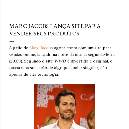
hiperestímulo, aceleração e excesso de informação. A
WGSN define o conceito como a valorização de tato,
setembro 27, 2010
olfato, visão, audição e paladar como ferramentas de
bem-estar, presença e conexão . Embora o nome “reset
MARC JACOBS LANÇA SITE PARA
sensorial” esteja sendo popularizado agora, a lógica por
VENDER SEUS PRODUTOS
trás dele já aparece em outros grandes relatórios
globais. A Accenture , em Life Trends 2025 , descreve o
A grife de
Marc Jacobs
agora conta com um site para
movimento de Social Rewilding , segundo o qual as
vendas online, lançado na noite da última segunda-feira
pessoas buscam mais profundidade, autenticidade e
(20.09). Segundo o site
WWD
, é divertido e original, e
riqueza sensorial nas experiências. Na pesquisa da
passa uma sensação de algo pessoal e singular, não
consultoria, 42% atribuíram sua experiência mais
apenas de alta tecnologia.
prazerosa da última se...