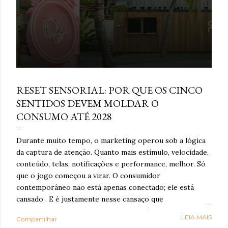
março 16, 2026
RESET SENSORIAL: POR QUE OS CINCO
SENTIDOS DEVEM MOLDAR O
CONSUMO ATÉ 2028
Durante muito tempo, o marketing operou sob a lógica
da captura de atenção. Quanto mais estímulo, velocidade,
conteúdo, telas, notificações e performance, melhor. Só
que o jogo começou a virar. O consumidor
contemporâneo não está apenas conectado; ele está
cansado . E é justamente nesse cansaço que o reset
sensorial ganha força: como resposta à exaustão
LEIA MAIS
Compartilhar
cognitiva e emocional provocada por anos de