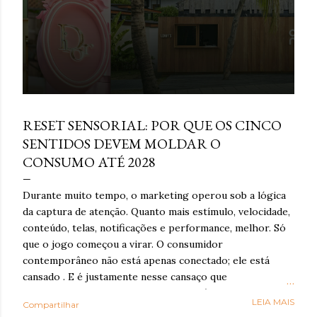
março 16, 2026
RESET SENSORIAL: POR QUE OS CINCO
SENTIDOS DEVEM MOLDAR O
CONSUMO ATÉ 2028
Durante muito tempo, o marketing operou sob a lógica
da captura de atenção. Quanto mais estímulo, velocidade,
conteúdo, telas, notificações e performance, melhor. Só
que o jogo começou a virar. O consumidor
contemporâneo não está apenas conectado; ele está
cansado . E é justamente nesse cansaço que o reset
sensorial ganha força: como resposta à exaustão
LEIA MAIS
Compartilhar
cognitiva e emocional provocada por anos de