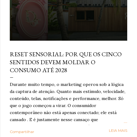
março 16, 2026
RESET SENSORIAL: POR QUE OS CINCO
SENTIDOS DEVEM MOLDAR O
CONSUMO ATÉ 2028
Durante muito tempo, o marketing operou sob a lógica
da captura de atenção. Quanto mais estímulo, velocidade,
conteúdo, telas, notificações e performance, melhor. Só
que o jogo começou a virar. O consumidor
contemporâneo não está apenas conectado; ele está
cansado . E é justamente nesse cansaço que o reset
sensorial ganha força: como resposta à exaustão
LEIA MAIS
Compartilhar
cognitiva e emocional provocada por anos de