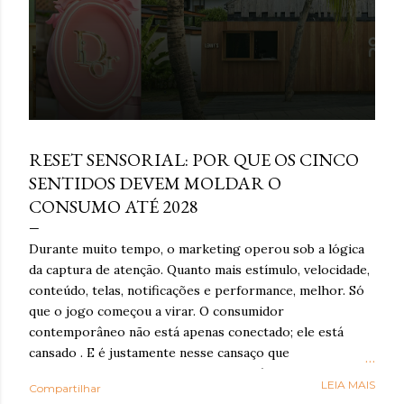
março 16, 2026
RESET SENSORIAL: POR QUE OS CINCO
SENTIDOS DEVEM MOLDAR O
CONSUMO ATÉ 2028
Durante muito tempo, o marketing operou sob a lógica
da captura de atenção. Quanto mais estímulo, velocidade,
conteúdo, telas, notificações e performance, melhor. Só
que o jogo começou a virar. O consumidor
contemporâneo não está apenas conectado; ele está
cansado . E é justamente nesse cansaço que o reset
sensorial ganha força: como resposta à exaustão
LEIA MAIS
Compartilhar
cognitiva e emocional provocada por anos de