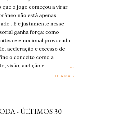
 que o jogo começou a virar.
râneo não está apenas
sado . E é justamente nesse
sorial ganha força: como
nitiva e emocional provocada
lo, aceleração e excesso de
ine o conceito como a
to, visão, audição e paladar
m-estar, presença e conexão .
LEIA MAIS
nsorial” esteja sendo
gica por trás dele já aparece
órios globais. A Accenture , em
reve o movimento de Social
DA - ÚLTIMOS 30
ual as pessoas buscam mais
ade e riqueza sensorial nas
sa da consultoria, 42%