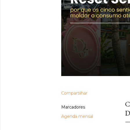
Compartilhar
se
C
Marcadores
D
Agenda mensal