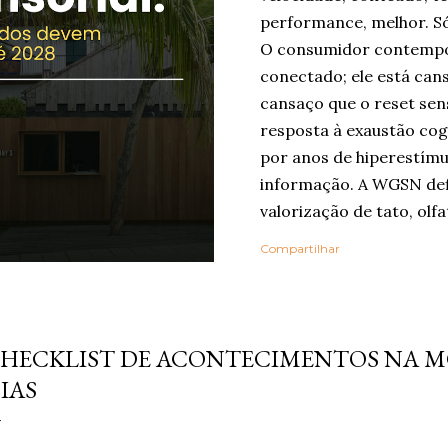
performance, melhor. Só
O consumidor contempo
conectado; ele está can
cansaço que o reset sen
resposta à exaustão cog
por anos de hiperestímu
informação. A WGSN def
valorização de tato, olfa
como ferramentas de be
Compartilhar
Embora o nome “reset se
popularizado agora, a ló
em outros grandes relat
tembro 09, 2024
Life Trends 2025 , desc
HECKLIST DE ACONTECIMENTOS NA MO
Rewilding , segundo o q
IAS
profundidade, autenticid
experiências. Na pesqui