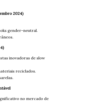
cia mais prazerosa da última
tembro 2024)
ooks gender-neutral.
râneos.
4)
tas inovadoras de slow
ateriais reciclados.
arelas.
ntável
gnificativo no mercado de