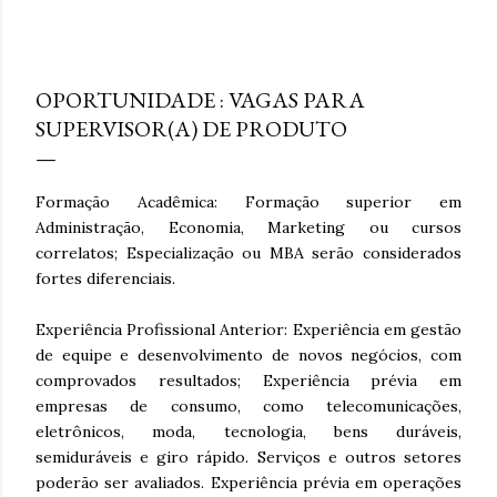
hiperestímulo, aceleração e excesso de informação. A
WGSN define o conceito como a valorização de tato,
fevereiro 03, 2011
olfato, visão, audição e paladar como ferramentas de
bem-estar, presença e conexão . Embora o nome “reset
OPORTUNIDADE : VAGAS PARA
sensorial” esteja sendo popularizado agora, a lógica por
SUPERVISOR(A) DE PRODUTO
trás dele já aparece em outros grandes relatórios
globais. A Accenture , em Life Trends 2025 , descreve o
movimento de Social Rewilding , segundo o qual as
Formação Acadêmica: Formação superior em
pessoas buscam mais profundidade, autenticidade e
Administração, Economia, Marketing ou cursos
riqueza sensorial nas experiências. Na pesquisa da
correlatos; Especialização ou MBA serão considerados
consultoria, 42% atribuíram sua experiência mais
fortes diferenciais.
prazerosa da última se...
Experiência Profissional Anterior: Experiência em gestão
de equipe e desenvolvimento de novos negócios, com
comprovados resultados; Experiência prévia em
empresas de consumo, como telecomunicações,
eletrônicos, moda, tecnologia, bens duráveis,
semiduráveis e giro rápido. Serviços e outros setores
poderão ser avaliados. Experiência prévia em operações