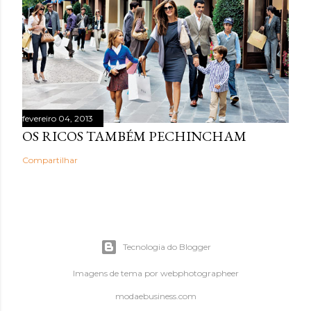
fevereiro 04, 2013
OS RICOS TAMBÉM PECHINCHAM
Compartilhar
Tecnologia do Blogger
Imagens de tema por
webphotographeer
modaebusiness.com