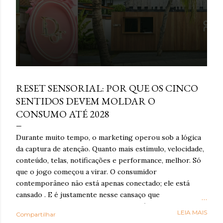
março 16, 2026
RESET SENSORIAL: POR QUE OS CINCO
SENTIDOS DEVEM MOLDAR O
CONSUMO ATÉ 2028
Durante muito tempo, o marketing operou sob a lógica
da captura de atenção. Quanto mais estímulo, velocidade,
conteúdo, telas, notificações e performance, melhor. Só
que o jogo começou a virar. O consumidor
contemporâneo não está apenas conectado; ele está
cansado . E é justamente nesse cansaço que o reset
sensorial ganha força: como resposta à exaustão
LEIA MAIS
Compartilhar
cognitiva e emocional provocada por anos de