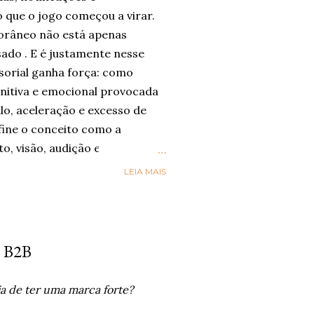
 que o jogo começou a virar.
râneo não está apenas
sado . E é justamente nesse
sorial ganha força: como
nitiva e emocional provocada
lo, aceleração e excesso de
ine o conceito como a
to, visão, audição e paladar
m-estar, presença e conexão .
LEIA MAIS
nsorial” esteja sendo
gica por trás dele já aparece
órios globais. A Accenture , em
reve o movimento de Social
 B2B
ual as pessoas buscam mais
ade e riqueza sensorial nas
a de ter uma marca forte?
sa da consultoria, 42%