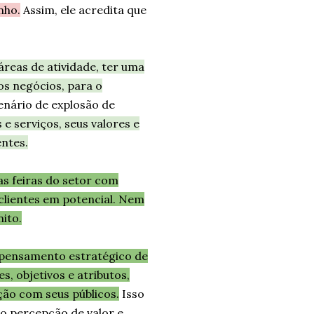
nho.
Assim, ele acredita que
reas de atividade, ter uma
os negócios, para o
nário de explosão de
 e serviços, seus valores e
ntes.
s feiras do setor com
 clientes em potencial. Nem
ito.
 pensamento estratégico de
s, objetivos e atributos,
ão com seus públicos.
Isso
o percepção de valor e