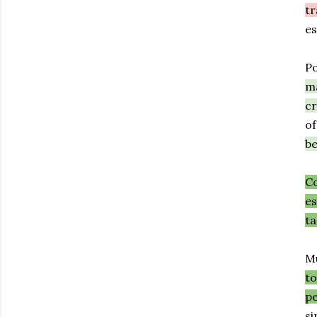
tr
es
P
ma
cr
of
be
Co
es
ta
Mu
to
pe
si