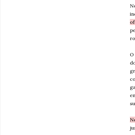
No
in
of
pe
ro
O 
do
gr
co
ga
em
su
Ne
ju