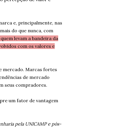
marca e, principalmente, nas
, mais do que nunca, com
 quem levam a bandeira da
olvidos com os valores e
te mercado. Marcas fortes
tendências de mercado
com seus compradores.
mpre um fator de vantagem
genharia pela UNICAMP e pós-