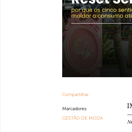
Compartilhar
se
I
Marcadores
GESTÃO DE MODA
Ne