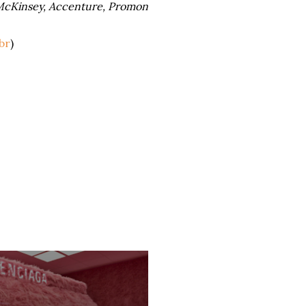
McKinsey, Accenture, Promon
br
)