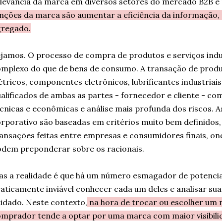
levância da marca em diversos setores do mercado B2B e
nções da marca são aumentar a eficiência da informação, r
gregado.
jamos. O processo de compra de produtos e serviços indus
mplexo do que de bens de consumo. A transação de pro
étricos, componentes eletrônicos, lubrificantes industriais
alificados de ambas as partes - fornecedor e cliente - c
cnicas e econômicas e análise mais profunda dos riscos.
rporativo são baseadas em critérios muito bem definidos
ansações feitas entre empresas e consumidores finais, on
dem preponderar sobre os racionais.
s a realidade é que há um número esmagador de potencia
aticamente inviável conhecer cada um deles e analisar su
idado. Neste contexto,
na hora de trocar ou escolher um 
mprador tende a optar por uma marca com maior visibilid