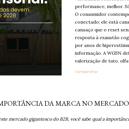
performance, melhor. Só
O consumidor contempo
conectado; ele está can
cansaço que o reset sen
resposta à exaustão cog
por anos de hiperestímu
informação. A WGSN def
valorização de tato, olfa
como ferramentas de be
Compartilhar
Embora o nome “reset se
popularizado agora, a ló
em outros grandes relat
tembro 27, 2010
Life Trends 2025 , desc
MPORTÂNCIA DA MARCA NO MERCADO
Rewilding , segundo o q
profundidade, autenticid
ste mercado gigantesco do B2B, você sabe qual a importânci
experiências. Na pesqui