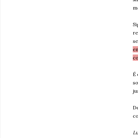
m
Si
re
se
em
co
É 
so
ju
De
co
Lu