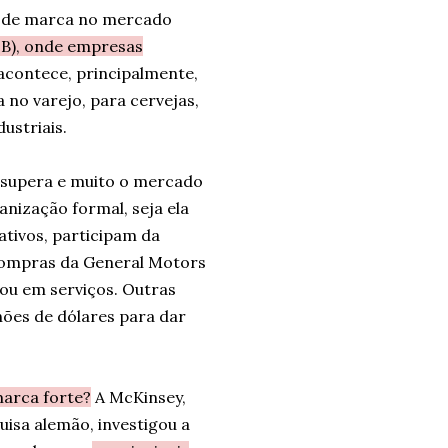
cia mais prazerosa da última
ão de marca no mercado
2B), onde empresas
 acontece, principalmente,
 no varejo, para cervejas,
ustriais.
 supera e muito o mercado
nização formal, seja ela
ativos, participam da
compras da General Motors
 ou em serviços. Outras
ões de dólares para dar
marca forte?
A McKinsey,
isa alemão, investigou a