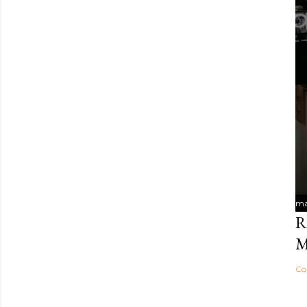
ma
R
M
Co