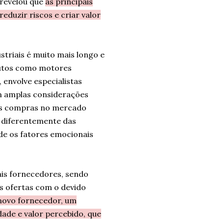
 revelou que
as principais
eduzir riscos e criar valor
triais é muito mais longo e
dutos como motores
, envolve especialistas
om amplas considerações
 As compras no mercado
, diferentemente das
de os fatores emocionais
is fornecedores, sendo
as ofertas com o devido
novo fornecedor, um
ade e valor percebido, que