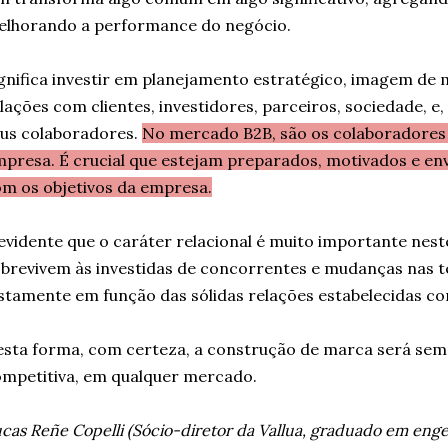
elhorando a performance do negócio.
gnifica investir em planejamento estratégico, imagem de 
lações com clientes, investidores, parceiros, sociedade, e
us colaboradores.
No mercado B2B, são os colaboradores
presa. É crucial que estejam preparados, motivados e env
m os objetivos da empresa.
evidente que o caráter relacional é muito importante nes
brevivem às investidas de concorrentes e mudanças nas 
stamente em função das sólidas relações estabelecidas 
sta forma, com certeza, a construção de marca será se
mpetitiva, em qualquer mercado.
cas Reñe Copelli (Sócio-diretor da Vallua, graduado em en