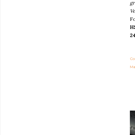
gr
Ve
Fo
H
2
Co
Ma
P