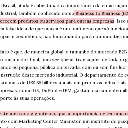
atribuíram sua experiên
 Brasil, ainda é subestimada a importância da construç
se...
dustrial, também conhecido como
Business to Business (B
erecem produtos ou serviços para outras empresas
. Isso
la falsa ideia de que marca é um fenômeno que só funciona
upas e cosméticos, não funcionando para commodities ind
fato é que, de maneira global, o tamanho do mercado B2B
 consumidor final, uma vez que as transações de toda orga
ande ou pequena, pública ou privada, com ou sem fins lucr
nstrução deste mercado industrial. O departamento de 
sta mais de US$ 85 bilhões anuais em produtos industriais
presas, como GE, DuPont e IBM, gastam diariamente milh
porte às suas operações.
ste mercado gigantesco, qual a importância de ter uma 
nto com Marketing Center Muenster, um instituto de pesqu