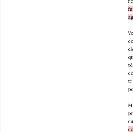
re
fu
a
Ve
co
el
qu
té
co
tr
po
Ma
pr
cu
co