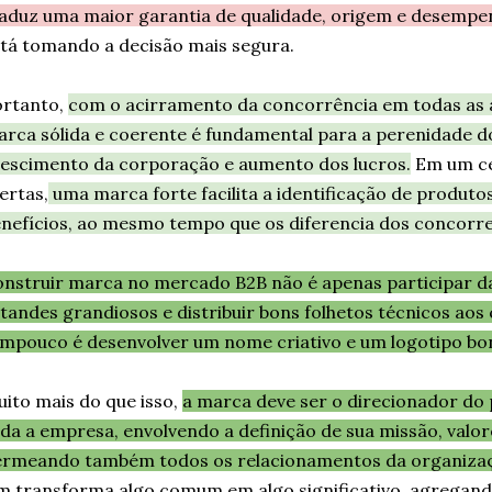
aduz uma maior garantia de qualidade, origem e desempe
tá tomando a decisão mais segura.
ortanto,
com o acirramento da concorrência em todas as á
rca sólida e coerente é fundamental para a perenidade d
escimento da corporação e aumento dos lucros.
Em um ce
ertas,
uma marca forte facilita a identificação de produtos
nefícios, ao mesmo tempo que os diferencia dos concorre
nstruir marca no mercado B2B não é apenas participar da
tandes grandiosos e distribuir bons folhetos técnicos aos
mpouco é desenvolver um nome criativo e um logotipo bon
ito mais do que isso,
a marca deve ser o direcionador do
da a empresa, envolvendo a definição de sua missão, valore
rmeando também todos os relacionamentos da organizaç
m transforma algo comum em algo significativo, agregand