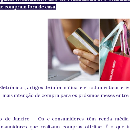
atribuíram sua experiên
e compram fora de casa.
se...
Eletrônicos, artigos de informática, eletrodomésticos e li
mais intenção de compra para os próximos meses entre 
io de Janeiro - Os e-consumidores têm renda média 
onsumidores que realizam compras off-line. É o que i