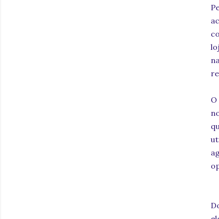
Pe
a
co
lo
n
re
O
no
q
ut
ag
op
D
el