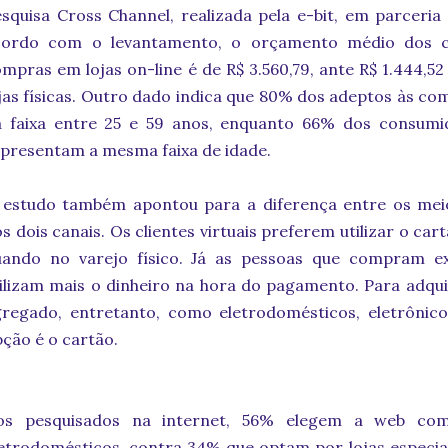
squisa Cross Channel, realizada pela e-bit, em parceria
cordo com o levantamento, o orçamento médio dos c
mpras em lojas on-line é de R$ 3.560,79, ante R$ 1.444,5
jas físicas. Outro dado indica que 80% dos adeptos às c
a faixa entre 25 e 59 anos, enquanto 66% dos consumid
presentam a mesma faixa de idade.
 estudo também apontou para a diferença entre os mei
s dois canais. Os clientes virtuais preferem utilizar o car
uando no varejo físico. Já as pessoas que compram ex
ilizam mais o dinheiro na hora do pagamento. Para adqui
regado, entretanto, como eletrodomésticos, eletrônico
ção é o cartão.
os pesquisados na internet, 56% elegem a web co
etrodomésticos, contra 34% que optam por lojas especial