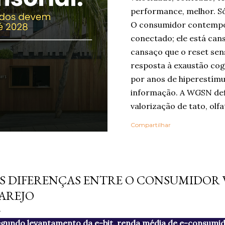
performance, melhor. Só
O consumidor contempo
conectado; ele está can
cansaço que o reset sen
resposta à exaustão cog
por anos de hiperestímu
informação. A WGSN def
valorização de tato, olfa
como ferramentas de be
Compartilhar
Embora o nome “reset se
popularizado agora, a ló
em outros grandes relat
nho 16, 2010
Life Trends 2025 , desc
S DIFERENÇAS ENTRE O CONSUMIDOR 
Rewilding , segundo o q
AREJO
profundidade, autenticid
experiências. Na pesqui
gundo levantamento da e-bit, renda média de e-consumid