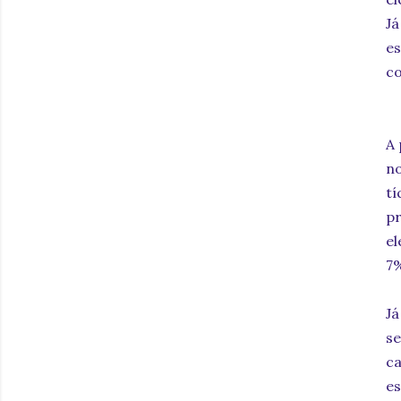
J
e
co
A 
n
t
p
el
7%
Já
se
ca
e