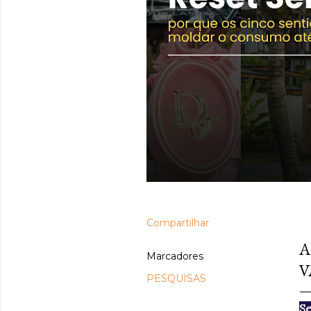
Compartilhar
ju
A
Marcadores
V
PESQUISAS
Se