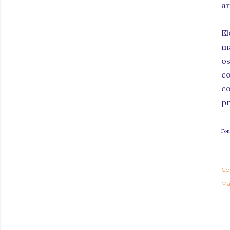
ar
El
ma
os
c
c
pr
Fon
Co
Ma