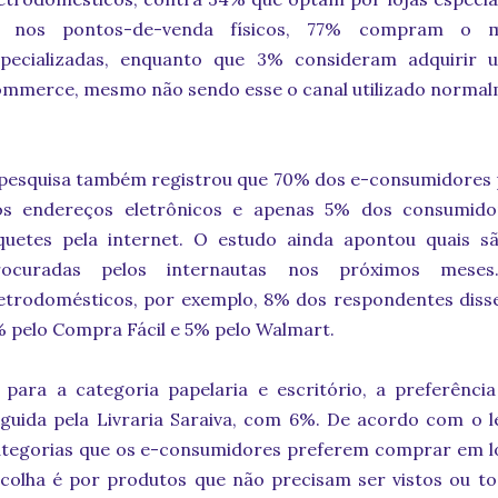
á nos pontos-de-venda físicos, 77% compram o 
specializadas, enquanto que 3% consideram adquirir 
mmerce, mesmo não sendo esse o canal utilizado normal
pesquisa também registrou que 70% dos e-consumidores 
os endereços eletrônicos e apenas 5% dos consumid
íquetes pela internet. O estudo ainda apontou quais s
rocuradas pelos internautas nos próximos mes
etrodomésticos, por exemplo, 8% dos respondentes diss
 pelo Compra Fácil e 5% pelo Walmart.
 para a categoria papelaria e escritório, a preferênc
guida pela Livraria Saraiva, com 6%. De acordo com o 
tegorias que os e-consumidores preferem comprar em lo
scolha é por produtos que não precisam ser vistos ou 