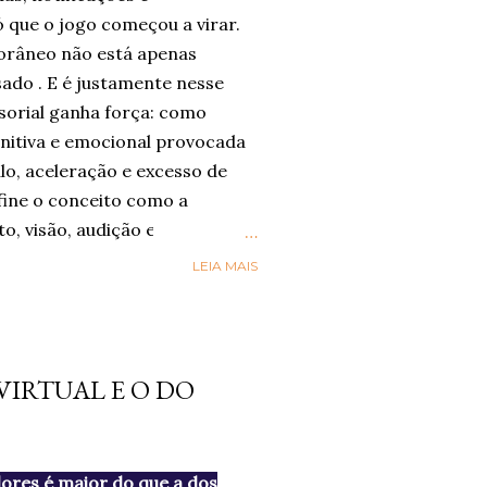
 que o jogo começou a virar.
râneo não está apenas
sado . E é justamente nesse
sorial ganha força: como
nitiva e emocional provocada
lo, aceleração e excesso de
ine o conceito como a
to, visão, audição e paladar
m-estar, presença e conexão .
LEIA MAIS
nsorial” esteja sendo
gica por trás dele já aparece
órios globais. A Accenture , em
reve o movimento de Social
VIRTUAL E O DO
ual as pessoas buscam mais
ade e riqueza sensorial nas
sa da consultoria, 42%
ores é maior do que a dos