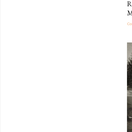
R
M
Co