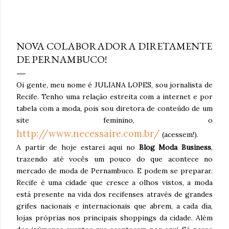
hiperestímulo, aceleração e excesso de informação. A
WGSN define o conceito como a valorização de tato,
agosto 18, 2008
olfato, visão, audição e paladar como ferramentas de
bem-estar, presença e conexão . Embora o nome “reset
NOVA COLABORADORA DIRETAMENTE
sensorial” esteja sendo popularizado agora, a lógica por
DE PERNAMBUCO!
trás dele já aparece em outros grandes relatórios
globais. A Accenture , em Life Trends 2025 , descreve o
Oi gente, meu nome é JULIANA LOPES, sou jornalista de
movimento de Social Rewilding , segundo o qual as
Recife. Tenho uma relação estreita com a internet e por
pessoas buscam mais profundidade, autenticidade e
tabela com a moda, pois sou diretora de conteúdo de um
riqueza sensorial nas experiências. Na pesquisa da
site feminino, o
consultoria, 42% atribuíram sua experiência mais
http://www.necessaire.com.br/
(acessem!).
prazerosa da última se...
A partir de hoje estarei aqui no
Blog Moda Business
,
trazendo até vocês um pouco do que acontece no
mercado de moda de Pernambuco. E podem se preparar.
Recife é uma cidade que cresce a olhos vistos, a moda
está presente na vida dos recifenses através de grandes
grifes nacionais e internacionais que abrem, a cada dia,
lojas próprias nos principais shoppings da cidade. Além