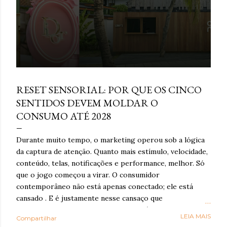
março 16, 2026
RESET SENSORIAL: POR QUE OS CINCO
SENTIDOS DEVEM MOLDAR O
CONSUMO ATÉ 2028
Durante muito tempo, o marketing operou sob a lógica
da captura de atenção. Quanto mais estímulo, velocidade,
conteúdo, telas, notificações e performance, melhor. Só
que o jogo começou a virar. O consumidor
contemporâneo não está apenas conectado; ele está
cansado . E é justamente nesse cansaço que o reset
sensorial ganha força: como resposta à exaustão
LEIA MAIS
Compartilhar
cognitiva e emocional provocada por anos de