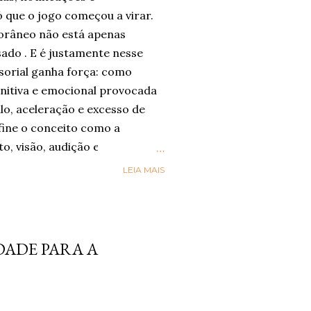
 que o jogo começou a virar.
râneo não está apenas
sado . E é justamente nesse
sorial ganha força: como
nitiva e emocional provocada
lo, aceleração e excesso de
ine o conceito como a
to, visão, audição e paladar
m-estar, presença e conexão .
LEIA MAIS
nsorial” esteja sendo
gica por trás dele já aparece
órios globais. A Accenture , em
reve o movimento de Social
DADE PARA A
ual as pessoas buscam mais
ade e riqueza sensorial nas
sa da consultoria, 42%