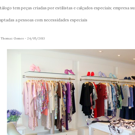
atribuíram sua experiên
tálogo tem peças criadas por estilistas e calçados especiais; empresa 
se...
aptadas a pessoas com necessidades especiais
r Thomaz Gomes - 24/05/2013