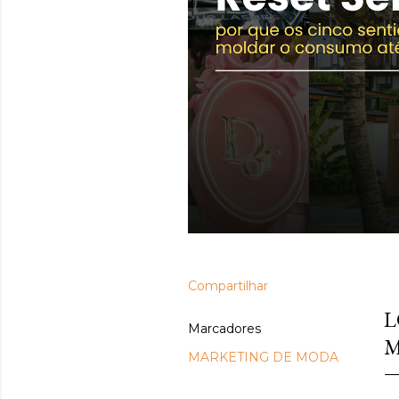
Compartilhar
ju
L
Marcadores
MARKETING DE MODA