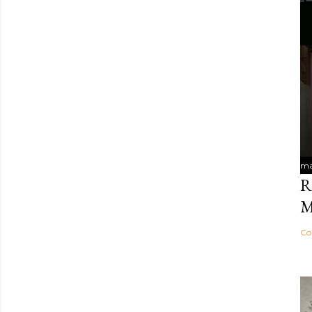
ma
R
M
Co