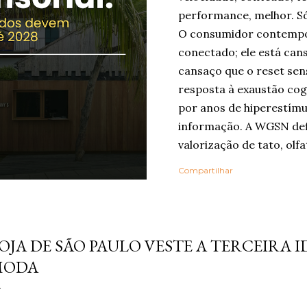
performance, melhor. Só
O consumidor contempo
conectado; ele está can
cansaço que o reset sen
resposta à exaustão cog
por anos de hiperestímu
informação. A WGSN def
valorização de tato, olfa
como ferramentas de be
Compartilhar
Embora o nome “reset se
popularizado agora, a ló
em outros grandes relat
nho 21, 2013
Life Trends 2025 , desc
OJA DE SÃO PAULO VESTE A TERCEIRA I
Rewilding , segundo o q
MODA
profundidade, autenticid
experiências. Na pesqui