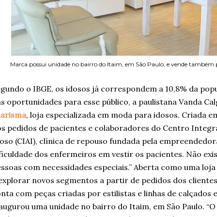
Marca possui unidade no bairro do Itaim, em São Paulo, e vende também p
gundo o IBGE, os idosos já correspondem a 10,8% da popul
s oportunidades para esse público, a paulistana Vanda Calg
harisma
, loja especializada em moda para idosos. Criada 
s pedidos de pacientes e colaboradores do Centro Integ
oso (CIAI), clínica de repouso fundada pela empreendedor
ficuldade dos enfermeiros em vestir os pacientes. Não ex
ssoas com necessidades especiais.” Aberta como uma loja
explorar novos segmentos a partir de pedidos dos clientes
nta com peças criadas por estilistas e linhas de calçados 
augurou uma unidade no bairro do Itaim, em São Paulo. “