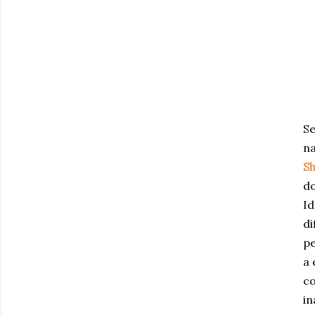
Se
na
S
do
Id
di
pe
a 
co
in