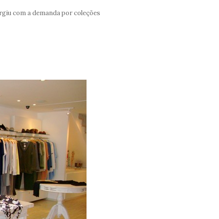
cia mais prazerosa da última
surgiu com a demanda por coleções