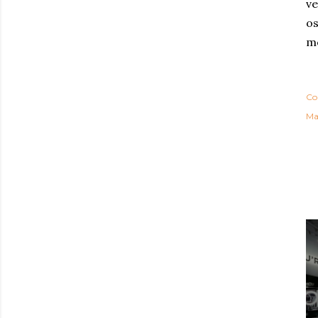
ve
os
m
Co
Ma
P