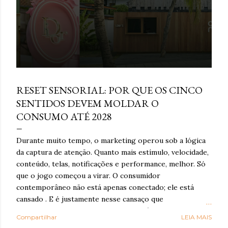
e
n
s
março 16, 2026
RESET SENSORIAL: POR QUE OS CINCO
SENTIDOS DEVEM MOLDAR O
CONSUMO ATÉ 2028
Durante muito tempo, o marketing operou sob a lógica
da captura de atenção. Quanto mais estímulo, velocidade,
conteúdo, telas, notificações e performance, melhor. Só
que o jogo começou a virar. O consumidor
contemporâneo não está apenas conectado; ele está
cansado . E é justamente nesse cansaço que o reset
sensorial ganha força: como resposta à exaustão
Compartilhar
LEIA MAIS
cognitiva e emocional provocada por anos de