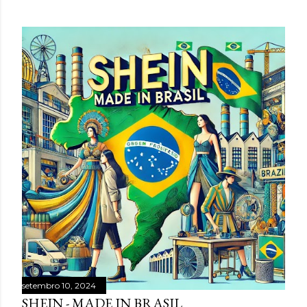
hiperestímulo, aceleração e excesso de informação. A
WGSN define o conceito como a valorização de tato,
olfato, visão, audição e paladar como ferramentas de
bem-estar, presença e conexão . Embora o nome “reset
sensorial” esteja sendo popularizado agora, a lógica por
trás dele já aparece em outros grandes relatórios
globais. A Accenture , em Life Trends 2025 , descreve o
movimento de Social Rewilding , segundo o qual as
pessoas buscam mais profundidade, autenticidade e
riqueza sensorial nas experiências. Na pesquisa da
consultoria, 42% atribuíram sua experiência mais
prazerosa da última se...
setembro 10, 2024
SHEIN - MADE IN BRASIL