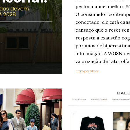
performance, melhor. Só
O consumidor contempo
conectado; ele está can
cansaço que o reset sen
resposta à exaustão cog
por anos de hiperestímu
informação. A WGSN def
valorização de tato, olfa
como ferramentas de be
Compartilhar
Embora o nome “reset se
popularizado agora, a ló
em outros grandes relat
Life Trends 2025 , desc
Rewilding , segundo o q
profundidade, autenticid
experiências. Na pesqui