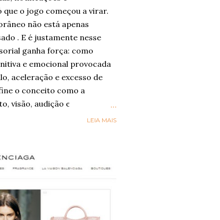
 que o jogo começou a virar.
râneo não está apenas
sado . E é justamente nesse
sorial ganha força: como
nitiva e emocional provocada
lo, aceleração e excesso de
ine o conceito como a
to, visão, audição e paladar
m-estar, presença e conexão .
LEIA MAIS
nsorial” esteja sendo
gica por trás dele já aparece
órios globais. A Accenture , em
reve o movimento de Social
ual as pessoas buscam mais
ade e riqueza sensorial nas
sa da consultoria, 42%