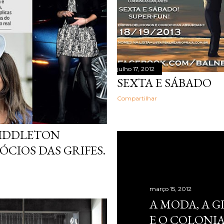
julho 17, 2012
SEXTA E SÁBADO
Compartilhar
MIDDLETON
CIOS DAS GRIFES.
março 15, 2012
A MODA, A 
E O COLONIA