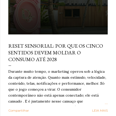
e
n
s
março 16, 2026
RESET SENSORIAL: POR QUE OS CINCO
SENTIDOS DEVEM MOLDAR O
CONSUMO ATÉ 2028
Durante muito tempo, o marketing operou sob a lógica
da captura de atenção. Quanto mais estímulo, velocidade,
conteúdo, telas, notificações e performance, melhor. Só
que o jogo começou a virar. O consumidor
contemporâneo não está apenas conectado; ele está
cansado . E é justamente nesse cansaço que o reset
sensorial ganha força: como resposta à exaustão
Compartilhar
LEIA MAIS
cognitiva e emocional provocada por anos de