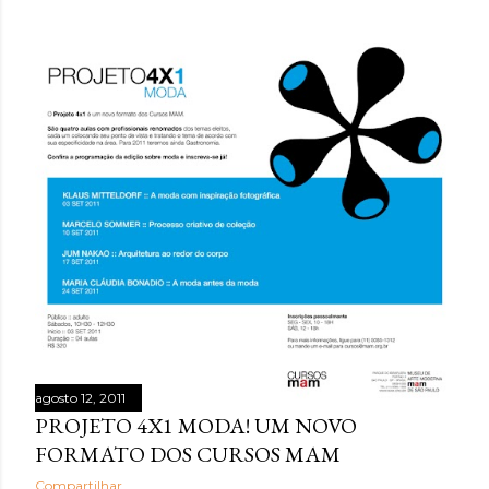
hiperestímulo, aceleração e excesso de informação. A
WGSN define o conceito como a valorização de tato,
olfato, visão, audição e paladar como ferramentas de
bem-estar, presença e conexão . Embora o nome “reset
sensorial” esteja sendo popularizado agora, a lógica por
trás dele já aparece em outros grandes relatórios
globais. A Accenture , em Life Trends 2025 , descreve o
movimento de Social Rewilding , segundo o qual as
pessoas buscam mais profundidade, autenticidade e
riqueza sensorial nas experiências. Na pesquisa da
consultoria, 42% atribuíram sua experiência mais
prazerosa da última se...
agosto 12, 2011
PROJETO 4X1 MODA! UM NOVO
FORMATO DOS CURSOS MAM
Compartilhar