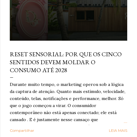
e
n
s
março 16, 2026
RESET SENSORIAL: POR QUE OS CINCO
SENTIDOS DEVEM MOLDAR O
CONSUMO ATÉ 2028
Durante muito tempo, o marketing operou sob a lógica
da captura de atenção. Quanto mais estímulo, velocidade,
conteúdo, telas, notificações e performance, melhor. Só
que o jogo começou a virar. O consumidor
contemporâneo não está apenas conectado; ele está
cansado . E é justamente nesse cansaço que o reset
sensorial ganha força: como resposta à exaustão
Compartilhar
LEIA MAIS
cognitiva e emocional provocada por anos de