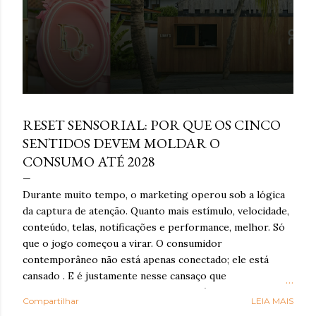
e
n
s
março 16, 2026
RESET SENSORIAL: POR QUE OS CINCO
SENTIDOS DEVEM MOLDAR O
CONSUMO ATÉ 2028
Durante muito tempo, o marketing operou sob a lógica
da captura de atenção. Quanto mais estímulo, velocidade,
conteúdo, telas, notificações e performance, melhor. Só
que o jogo começou a virar. O consumidor
contemporâneo não está apenas conectado; ele está
cansado . E é justamente nesse cansaço que o reset
sensorial ganha força: como resposta à exaustão
Compartilhar
LEIA MAIS
cognitiva e emocional provocada por anos de