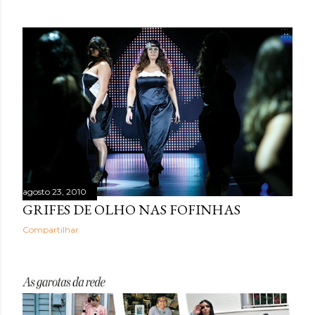
hiperestímulo, aceleração e excesso de informação. A
WGSN define o conceito como a valorização de tato,
olfato, visão, audição e paladar como ferramentas de
bem-estar, presença e conexão . Embora o nome “reset
sensorial” esteja sendo popularizado agora, a lógica por
trás dele já aparece em outros grandes relatórios
globais. A Accenture , em Life Trends 2025 , descreve o
movimento de Social Rewilding , segundo o qual as
pessoas buscam mais profundidade, autenticidade e
riqueza sensorial nas experiências. Na pesquisa da
consultoria, 42% atribuíram sua experiência mais
prazerosa da última se...
agosto 23, 2010
GRIFES DE OLHO NAS FOFINHAS
Compartilhar