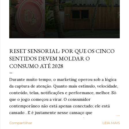
e
n
s
março 16, 2026
RESET SENSORIAL: POR QUE OS CINCO
SENTIDOS DEVEM MOLDAR O
CONSUMO ATÉ 2028
Durante muito tempo, o marketing operou sob a lógica
da captura de atenção. Quanto mais estímulo, velocidade,
conteúdo, telas, notificações e performance, melhor. Só
que o jogo começou a virar. O consumidor
contemporâneo não está apenas conectado; ele está
cansado . E é justamente nesse cansaço que o reset
sensorial ganha força: como resposta à exaustão
Compartilhar
LEIA MAIS
cognitiva e emocional provocada por anos de