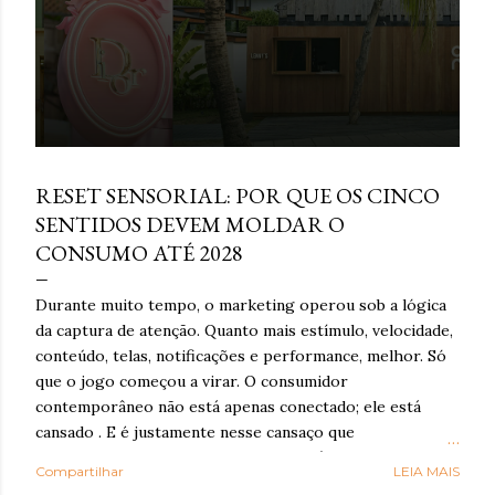
e
n
s
março 16, 2026
RESET SENSORIAL: POR QUE OS CINCO
SENTIDOS DEVEM MOLDAR O
CONSUMO ATÉ 2028
Durante muito tempo, o marketing operou sob a lógica
da captura de atenção. Quanto mais estímulo, velocidade,
conteúdo, telas, notificações e performance, melhor. Só
que o jogo começou a virar. O consumidor
contemporâneo não está apenas conectado; ele está
cansado . E é justamente nesse cansaço que o reset
sensorial ganha força: como resposta à exaustão
Compartilhar
LEIA MAIS
cognitiva e emocional provocada por anos de