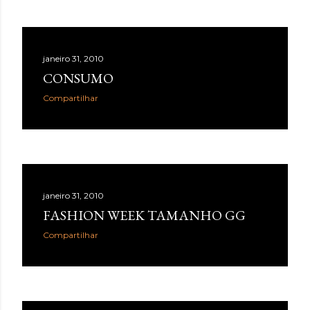
hiperestímulo, aceleração e excesso de informação. A
WGSN define o conceito como a valorização de tato,
olfato, visão, audição e paladar como ferramentas de
bem-estar, presença e conexão . Embora o nome “reset
janeiro 31, 2010
sensorial” esteja sendo popularizado agora, a lógica por
CONSUMO
trás dele já aparece em outros grandes relatórios
Compartilhar
globais. A Accenture , em Life Trends 2025 , descreve o
movimento de Social Rewilding , segundo o qual as
pessoas buscam mais profundidade, autenticidade e
riqueza sensorial nas experiências. Na pesquisa da
consultoria, 42% atribuíram sua experiência mais
prazerosa da última se...
janeiro 31, 2010
FASHION WEEK TAMANHO GG
Compartilhar