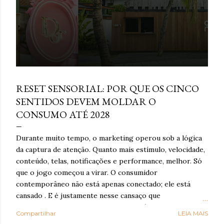
e
n
s
março 16, 2026
RESET SENSORIAL: POR QUE OS CINCO
SENTIDOS DEVEM MOLDAR O
CONSUMO ATÉ 2028
Durante muito tempo, o marketing operou sob a lógica
da captura de atenção. Quanto mais estímulo, velocidade,
conteúdo, telas, notificações e performance, melhor. Só
que o jogo começou a virar. O consumidor
contemporâneo não está apenas conectado; ele está
cansado . E é justamente nesse cansaço que o reset
sensorial ganha força: como resposta à exaustão
Compartilhar
LEIA MAIS
cognitiva e emocional provocada por anos de