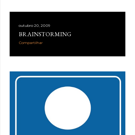
hiperestímulo, aceleração e excesso de informação. A
WGSN define o conceito como a valorização de tato,
olfato, visão, audição e paladar como ferramentas de
bem-estar, presença e conexão . Embora o nome “reset
outubro 20, 2009
sensorial” esteja sendo popularizado agora, a lógica por
BRAINSTORMING
trás dele já aparece em outros grandes relatórios
Compartilhar
globais. A Accenture , em Life Trends 2025 , descreve o
movimento de Social Rewilding , segundo o qual as
pessoas buscam mais profundidade, autenticidade e
riqueza sensorial nas experiências. Na pesquisa da
consultoria, 42% atribuíram sua experiência mais
prazerosa da última se...