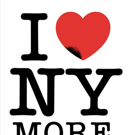
hiperestímulo, aceleração e excesso de informação. A
WGSN define o conceito como a valorização de tato,
olfato, visão, audição e paladar como ferramentas de
bem-estar, presença e conexão . Embora o nome “reset
sensorial” esteja sendo popularizado agora, a lógica por
trás dele já aparece em outros grandes relatórios
globais. A Accenture , em Life Trends 2025 , descreve o
movimento de Social Rewilding , segundo o qual as
pessoas buscam mais profundidade, autenticidade e
riqueza sensorial nas experiências. Na pesquisa da
consultoria, 42% atribuíram sua experiência mais
prazerosa da última se...