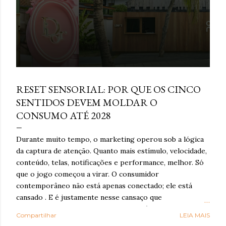
e
n
s
março 16, 2026
RESET SENSORIAL: POR QUE OS CINCO
SENTIDOS DEVEM MOLDAR O
CONSUMO ATÉ 2028
Durante muito tempo, o marketing operou sob a lógica
da captura de atenção. Quanto mais estímulo, velocidade,
conteúdo, telas, notificações e performance, melhor. Só
que o jogo começou a virar. O consumidor
contemporâneo não está apenas conectado; ele está
cansado . E é justamente nesse cansaço que o reset
sensorial ganha força: como resposta à exaustão
Compartilhar
LEIA MAIS
cognitiva e emocional provocada por anos de