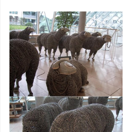
hiperestímulo, aceleração e excesso de informação. A
WGSN define o conceito como a valorização de tato,
olfato, visão, audição e paladar como ferramentas de
bem-estar, presença e conexão . Embora o nome “reset
sensorial” esteja sendo popularizado agora, a lógica por
trás dele já aparece em outros grandes relatórios
globais. A Accenture , em Life Trends 2025 , descreve o
movimento de Social Rewilding , segundo o qual as
pessoas buscam mais profundidade, autenticidade e
riqueza sensorial nas experiências. Na pesquisa da
consultoria, 42% atribuíram sua experiência mais
prazerosa da última se...