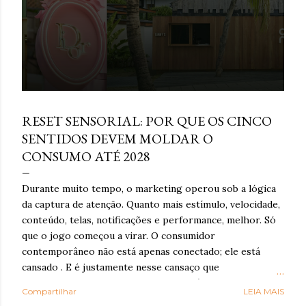
e
n
s
março 16, 2026
RESET SENSORIAL: POR QUE OS CINCO
SENTIDOS DEVEM MOLDAR O
CONSUMO ATÉ 2028
Durante muito tempo, o marketing operou sob a lógica
da captura de atenção. Quanto mais estímulo, velocidade,
conteúdo, telas, notificações e performance, melhor. Só
que o jogo começou a virar. O consumidor
contemporâneo não está apenas conectado; ele está
cansado . E é justamente nesse cansaço que o reset
sensorial ganha força: como resposta à exaustão
Compartilhar
LEIA MAIS
cognitiva e emocional provocada por anos de