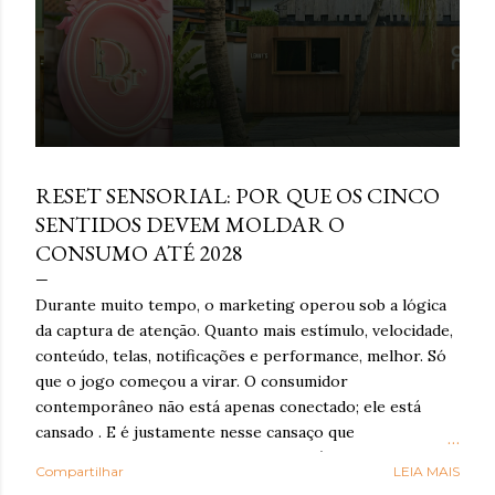
e
n
s
março 16, 2026
RESET SENSORIAL: POR QUE OS CINCO
SENTIDOS DEVEM MOLDAR O
CONSUMO ATÉ 2028
Durante muito tempo, o marketing operou sob a lógica
da captura de atenção. Quanto mais estímulo, velocidade,
conteúdo, telas, notificações e performance, melhor. Só
que o jogo começou a virar. O consumidor
contemporâneo não está apenas conectado; ele está
cansado . E é justamente nesse cansaço que o reset
sensorial ganha força: como resposta à exaustão
Compartilhar
LEIA MAIS
cognitiva e emocional provocada por anos de