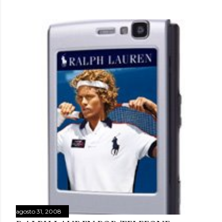
hiperestímulo, aceleração e excesso de informação. A
WGSN define o conceito como a valorização de tato,
olfato, visão, audição e paladar como ferramentas de
bem-estar, presença e conexão . Embora o nome “reset
sensorial” esteja sendo popularizado agora, a lógica por
trás dele já aparece em outros grandes relatórios
globais. A Accenture , em Life Trends 2025 , descreve o
movimento de Social Rewilding , segundo o qual as
pessoas buscam mais profundidade, autenticidade e
riqueza sensorial nas experiências. Na pesquisa da
consultoria, 42% atribuíram sua experiência mais
prazerosa da última se...
agosto 31, 2008